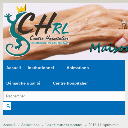
Aller au contenu principal
Accueil
Institutionnel
Animations
Démarche qualité
Centre hospitalier
Chercher dans ce site
Formulaire de recherche
Accueil
»
Animations
»
Les animations récentes
»
2016-11 Après-midi