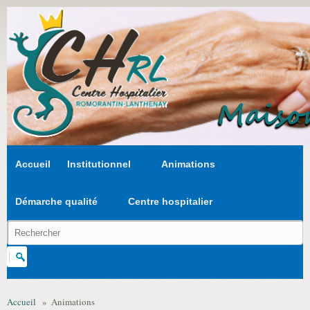
Aller au contenu principal
Accueil
Institutionnel
Animations
Démarche qualité
Centre hospitalier
Chercher dans ce site
Formulaire de recherche
Accueil
»
Animations